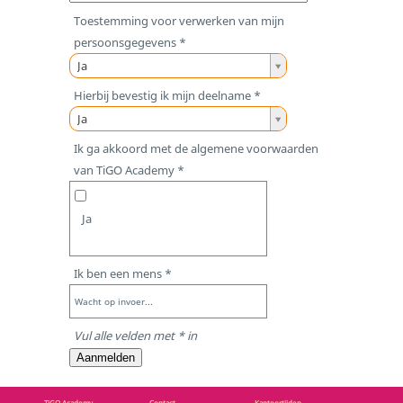
j
Toestemming voor verwerken van mijn
o
persoonsgegevens *
n
T
Ja
g
o
Hierbij bevestig ik mijn deelname *
e
e
H
Ja
r
s
i
Ik ga akkoord met de algemene voorwaarden
e
t
e
van TiGO Academy *
/
e
r
p
m
b
r
m
Ja
i
o
i
j
f
n
b
Ik ben een mens *
e
g
e
s
v
Wacht op invoer...
v
s
o
e
Vul alle velden met * in
i
o
s
Aanmelden
o
r
t
n
v
i
TiGO Academy
Contact
Kantoortijden