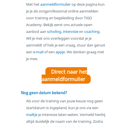
Met het
aanmeldformulier
op deze pagina kun
Scholing
je je als zorgprofessional online aanmelden
Intervisie
voor training en begeleiding door TiGO
Academy. Bekijk eerst ons actuele open
Coaching
aanbod aan
scholing
,
intervisie
en
coaching
.
Incompany
Wil je met ons overleggen voordat je je
Over TiGO Academy
aanmeldt of heb je een vraag, stuur dan gerust
Aanmelden
een
e-mail
of een
appje
. We denken graag met
Houd mij op de hoogte
je mee.
Contact
Direct naar het
aanmeldformulier
Nog geen datum bekend?
Als voor de training van jouw keuze nog geen
startdatum is ingepland, kun je ons via een
mailtje
je interesse laten weten. Vermeld hierbij
altijd duidelijk de naam van de training. Zodra