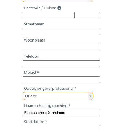
a
Postcode / Huisnr.
n
d
Straatnaam
Woonplaats
Telefoon
Mobiel *
Ouder/jongere/professional *
O
Ouder
u
Naam scholing/coaching *
d
e
Startdatum *
r
/