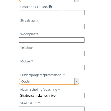
a
Postcode / Huisnr.
n
d
Straatnaam
Woonplaats
Telefoon
Mobiel *
Ouder/jongere/professional *
O
Ouder
u
Naam scholing/coaching *
d
e
Startdatum *
r
/