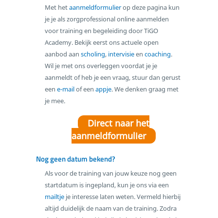
Met het
aanmeldformulier
op deze pagina kun
Scholing
je je als zorgprofessional online aanmelden
Intervisie
voor training en begeleiding door TiGO
Academy. Bekijk eerst ons actuele open
Coaching
aanbod aan
scholing
,
intervisie
en
coaching
.
Incompany
Wil je met ons overleggen voordat je je
Over TiGO Academy
aanmeldt of heb je een vraag, stuur dan gerust
Aanmelden
een
e-mail
of een
appje
. We denken graag met
Houd mij op de hoogte
je mee.
Contact
Direct naar het
aanmeldformulier
Nog geen datum bekend?
Als voor de training van jouw keuze nog geen
startdatum is ingepland, kun je ons via een
mailtje
je interesse laten weten. Vermeld hierbij
altijd duidelijk de naam van de training. Zodra