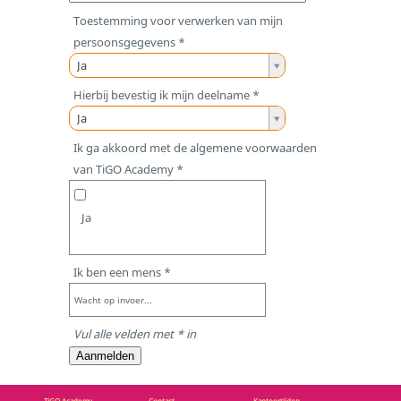
j
Toestemming voor verwerken van mijn
o
persoonsgegevens *
n
T
Ja
g
o
Hierbij bevestig ik mijn deelname *
e
e
H
Ja
r
s
i
Ik ga akkoord met de algemene voorwaarden
e
t
e
van TiGO Academy *
/
e
r
p
m
b
r
m
Ja
i
o
i
j
f
n
b
Ik ben een mens *
e
g
e
s
v
Wacht op invoer...
v
s
o
e
Vul alle velden met * in
i
o
s
Aanmelden
o
r
t
n
v
i
TiGO Academy
Contact
Kantoortijden