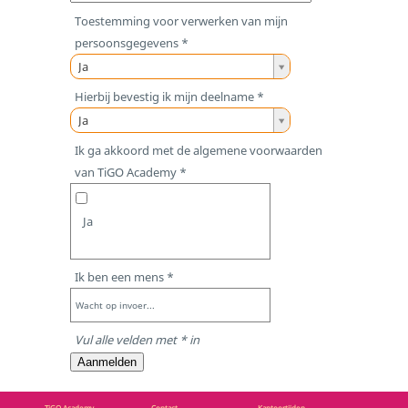
j
Toestemming voor verwerken van mijn
o
persoonsgegevens *
n
T
Ja
g
o
Hierbij bevestig ik mijn deelname *
e
e
H
Ja
r
s
i
Ik ga akkoord met de algemene voorwaarden
e
t
e
van TiGO Academy *
/
e
r
p
m
b
r
m
Ja
i
o
i
j
f
n
b
Ik ben een mens *
e
g
e
s
v
Wacht op invoer...
v
s
o
e
Vul alle velden met * in
i
o
s
Aanmelden
o
r
t
n
v
i
TiGO Academy
Contact
Kantoortijden