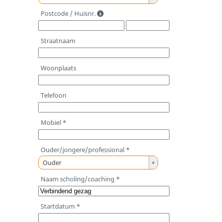
a
Postcode / Huisnr.
n
d
Straatnaam
Woonplaats
Telefoon
Mobiel *
Ouder/jongere/professional *
O
Ouder
u
Naam scholing/coaching *
d
e
Startdatum *
r
/