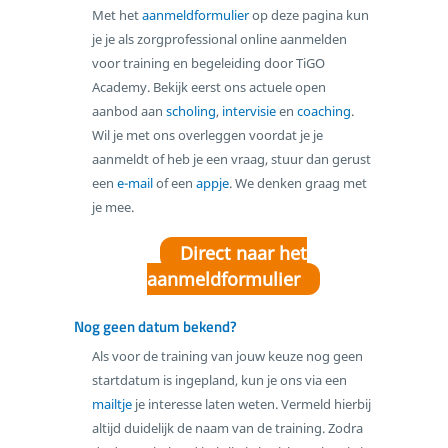
Met het
aanmeldformulier
op deze pagina kun
Scholing
je je als zorgprofessional online aanmelden
Intervisie
voor training en begeleiding door TiGO
Academy. Bekijk eerst ons actuele open
Coaching
aanbod aan
scholing
,
intervisie
en
coaching
.
Incompany
Wil je met ons overleggen voordat je je
Over TiGO Academy
aanmeldt of heb je een vraag, stuur dan gerust
Aanmelden
een
e-mail
of een
appje
. We denken graag met
Houd mij op de hoogte
je mee.
Contact
Direct naar het
aanmeldformulier
Nog geen datum bekend?
Als voor de training van jouw keuze nog geen
startdatum is ingepland, kun je ons via een
mailtje
je interesse laten weten. Vermeld hierbij
altijd duidelijk de naam van de training. Zodra