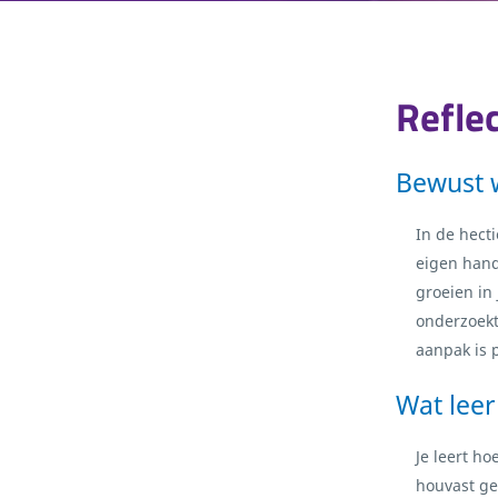
Refle
Bewust w
In de hecti
eigen hand
groeien in
onderzoekt
aanpak is 
Wat leer
Je leert ho
houvast ge