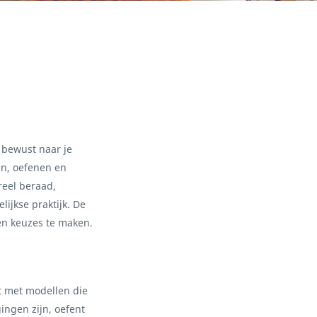
e bewust naar je
en, oefenen en
reel beraad,
ijkse praktijk. De
wen keuzes te maken.
kt met modellen die
ingen zijn, oefent