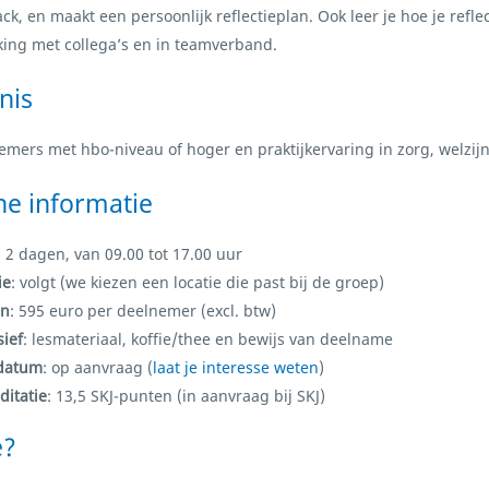
k, en maakt een persoonlijk reflectieplan. Ook leer je hoe je refle
ng met collega’s en in teamverband.
nis
emers met hbo-niveau of hoger en praktijkervaring in zorg, welzijn
he informatie
: 2 dagen, van 09.00 tot 17.00 uur
ie
: volgt (we kiezen een locatie die past bij de groep)
en
: 595 euro per deelnemer (excl. btw)
sief
: lesmateriaal, koffie/thee en bewijs van deelname
tdatum
: op aanvraag (
laat je interesse weten
)
ditatie
: 13,5 SKJ-punten (in aanvraag bij SKJ)
e?