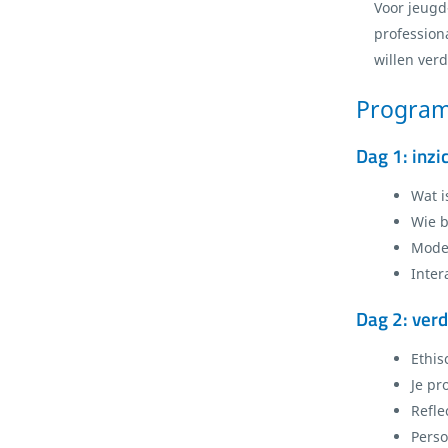
Voor jeugd
profession
willen ver
Program
Dag 1: inzi
Wat i
Wie b
Model
Inter
Dag 2: ver
Ethis
Je pr
Refle
Perso