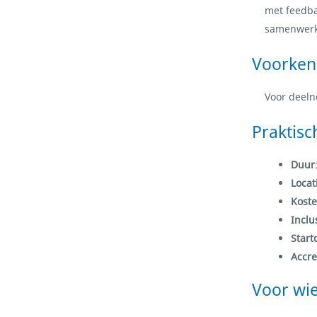
met feedbac
samenwerki
Voorken
Voor deeln
Praktisc
Duur
Locat
Kost
Inclu
Star
Accre
Voor wi