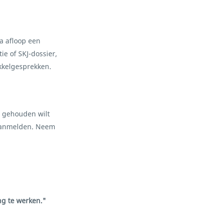
a afloop een
ie of SKJ-dossier,
ikkelgesprekken.
e gehouden wilt
e aanmelden. Neem
ng te werken."