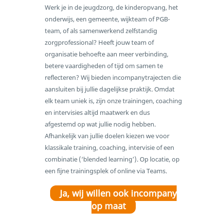
Werk je in de jeugdzorg, de kinderopvang, het
Scholing
onderwijs, een gemeente, wijkteam of PGB-
Intervisie
team, of als samenwerkend zelfstandig
zorgprofessional? Heeft jouw team of
Coaching
organisatie behoefte aan meer verbinding,
Incompany
betere vaardigheden of tijd om samen te
Over TiGO Academy
reflecteren? Wij bieden incompanytrajecten die
Aanmelden
aansluiten bij jullie dagelijkse praktijk. Omdat
Contact
elk team uniek is, zijn onze trainingen, coaching
en intervisies altijd maatwerk en dus
afgestemd op wat jullie nodig hebben.
Afhankelijk van jullie doelen kiezen we voor
klassikale training, coaching, intervisie of een
combinatie (‘blended learning’). Op locatie, op
een fijne trainingsplek of online via Teams.
Ja, wij willen ook incompany
op maat