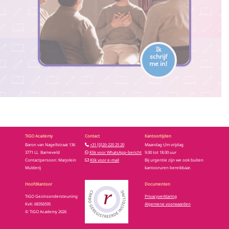
Ik
schrijf
me in!
TiGO Academy
Contact
Kantoortijden
Baron van Nagellstraat 136
+31 (0)20-220 25 20
Maandag t/m vrijdag
3771 LL Barneveld
Klik voor WhatsApp-bericht
9.00 tot 18.00 uur
Contactpersoon: Marjolein
Klik voor e-mail
Bij urgentie zijn we ook buiten
Mulderij
kantooruren bereikbaar.
Hoofdkantoor
Documenten
TiGO Gezinsondersteuning
Privacyverklaring
KvK: 68356595
Algemene voorwaarden
© TiGO Academy 2026