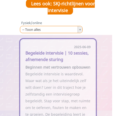
Lees ook: SKJ-richtlijnen voor
intervisie
Fysiek/online
F
-- Toon alles
y
s
2025-06-09
i
Begeleide intervisie | 10 sessies,
e
afnemende sturing
k
/
Beginnen met vertrouwen opbouwen
o
Begeleide intervisie is waardevol.
n
Maar wat als je het uiteindelijk zelf
l
wilt doen? Leer in dit traject hoe je
i
zelfstandig een intervisiegroep
n
begeleidt. Stap voor stap, met ruimte
e
om te oefenen, fouten te maken en
te groeien. De begeleiding leert je