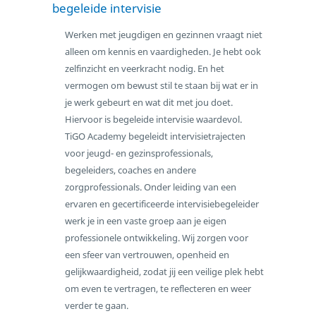
begeleide intervisie
Scholing
Werken met jeugdigen en gezinnen vraagt niet
Intervisie
alleen om kennis en vaardigheden. Je hebt ook
SKJ-richtlijnen voor intervisie
zelfinzicht en veerkracht nodig. En het
vermogen om bewust stil te staan bij wat er in
Coaching
je werk gebeurt en wat dit met jou doet.
Incompany
Hiervoor is begeleide intervisie waardevol.
Over TiGO Academy
TiGO Academy begeleidt intervisietrajecten
Aanmelden
voor jeugd- en gezinsprofessionals,
Contact
begeleiders, coaches en andere
zorgprofessionals. Onder leiding van een
ervaren en gecertificeerde intervisiebegeleider
werk je in een vaste groep aan je eigen
professionele ontwikkeling. Wij zorgen voor
een sfeer van vertrouwen, openheid en
gelijkwaardigheid, zodat jij een veilige plek hebt
om even te vertragen, te reflecteren en weer
verder te gaan.