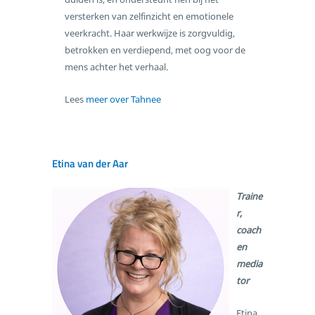
versterken van zelfinzicht en emotionele
veerkracht. Haar werkwijze is zorgvuldig,
betrokken en verdiepend, met oog voor de
mens achter het verhaal.
Lees
meer over Tahnee
Etina van der Aar
Traine
r,
coach
en
media
tor
Etina