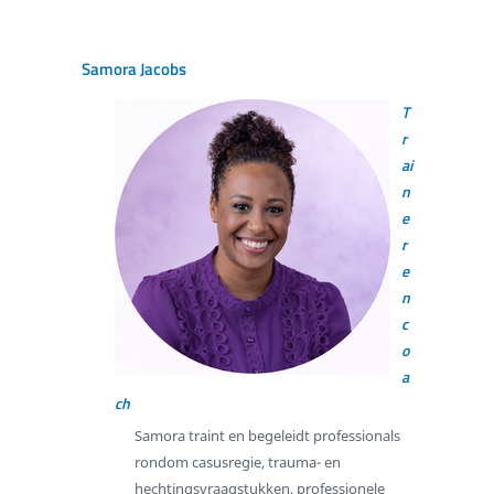
S
amora Jacobs
T
r
ai
n
e
r
e
n
c
o
a
ch
Samora traint en begeleidt professionals
rondom casusregie, trauma- en
hechtingsvraagstukken, professionele