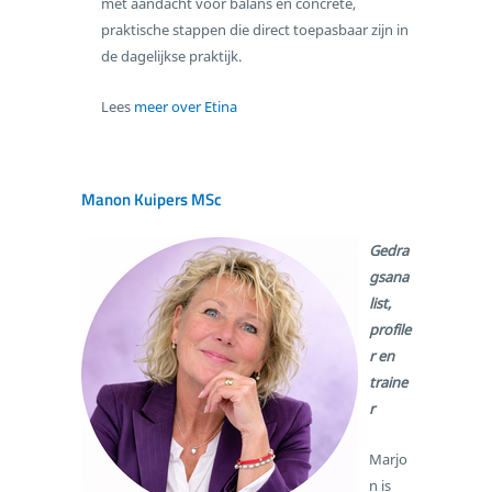
met aandacht voor balans en concrete,
praktische stappen die direct toepasbaar zijn in
de dagelijkse praktijk.
Lees
meer over Etina
Manon Kuipers MSc
Gedra
gsana
list,
profile
r en
traine
r
Marjo
n is