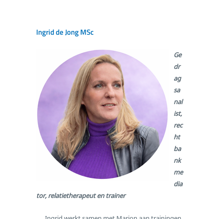
Ingrid de Jong MSc
Ge
dr
ag
sa
nal
ist,
rec
ht
ba
nk
me
dia
tor, relatietherapeut en trainer
Ingrid werkt samen met Marjon aan trainingen