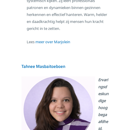
systemisch kijken. Zij leert professionals
patronen en dynamieken binnen gezinnen
herkennen en effectief hanteren. Warm, helder
en daadkrachtig helpt zij mensen hun kracht
gericht in te zetten.
Lees
meer over Marjolein
Tahnee Masbaitoeboen
Ervari
ngsd
eskun
dige
hoog
bega
afdhe
id,