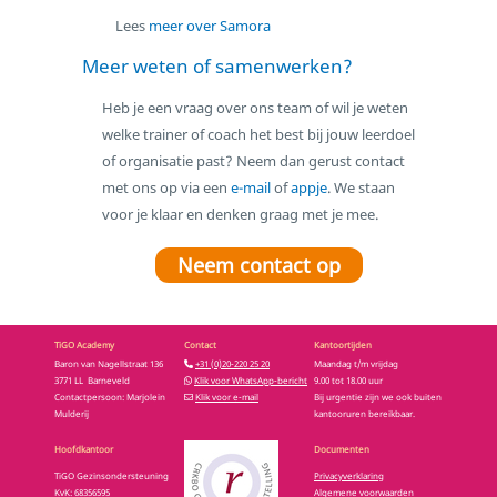
Lees
meer over Samora
Meer weten of samenwerken?
Heb je een vraag over ons team of wil je weten
welke trainer of coach het best bij jouw leerdoel
of organisatie past? Neem dan gerust contact
met ons op via een
e-mail
of
appje
. We staan
voor je klaar en denken graag met je mee.
Neem contact op
TiGO Academy
Contact
Kantoortijden
Baron van Nagellstraat 136
+31 (0)20-220 25 20
Maandag t/m vrijdag
3771 LL Barneveld
Klik voor WhatsApp-bericht
9.00 tot 18.00 uur
Contactpersoon: Marjolein
Klik voor e-mail
Bij urgentie zijn we ook buiten
Mulderij
kantooruren bereikbaar.
Hoofdkantoor
Documenten
TiGO Gezinsondersteuning
Privacyverklaring
KvK: 68356595
Algemene voorwaarden