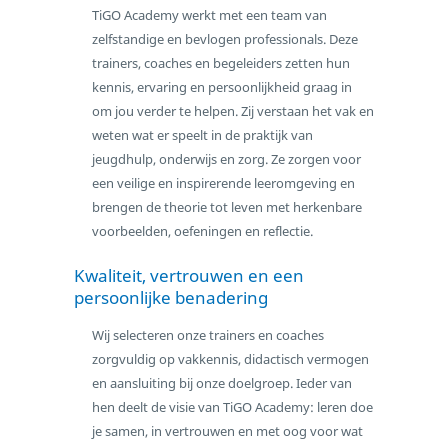
TiGO Academy werkt met een team van
Scholing
zelfstandige en bevlogen professionals. Deze
Intervisie
trainers, coaches en begeleiders zetten hun
kennis, ervaring en persoonlijkheid graag in
Coaching
om jou verder te helpen. Zij verstaan het vak en
Incompany
weten wat er speelt in de praktijk van
Over TiGO Academy
jeugdhulp, onderwijs en zorg. Ze zorgen voor
Missie en visie
een veilige en inspirerende leeromgeving en
Trainers en coaches
brengen de theorie tot leven met herkenbare
voorbeelden, oefeningen en reflectie.
Onze werkwijze
Klachtenprocedure
Kwaliteit, vertrouwen en een
persoonlijke benadering
Kwaliteitshandboek
Trainer of coach worden
Wij selecteren onze trainers en coaches
zorgvuldig op vakkennis, didactisch vermogen
Aanmelden
en aansluiting bij onze doelgroep. Ieder van
Contact
hen deelt de visie van TiGO Academy: leren doe
je samen, in vertrouwen en met oog voor wat